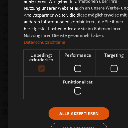
analysieren. Wir geben Informationen über Ihre
Interesse nach Art. 6 Abs. 1 lit. f DSGVO an
Nutzung unserer Website auch an unsere Werbe- un
der Weitergabe haben oder wenn eine
Analysepartner weiter, die diese möglicherweise mit
sonstige Rechtsgrundlage die
anderen Informationen kombinieren, die Sie ihnen
bereitgestellt haben oder die sie im Rahmen Ihrer
Datenweitergabe erlaubt. Beim Einsatz von
Nutzung ihrer Dienste gesammelt haben.
Auftragsverarbeitern geben wir
Datenschutzrichtlinie
personenbezogene Daten unserer Kunden
nur auf Grundlage eines gültigen Vertrags
Unbedingt
Performance
Targeting
erforderlich
über Auftragsverarbeitung weiter. Im Falle
einer gemeinsamen Verarbeitung wird ein
Vertrag über gemeinsame Verarbeitung
Funktionalität
geschlossen.
Widerruf Ihrer Einwilligung zur
Datenverarbeitung
ALLE AKZEPTIEREN
Viele Datenverarbeitungsvorgänge sind nur