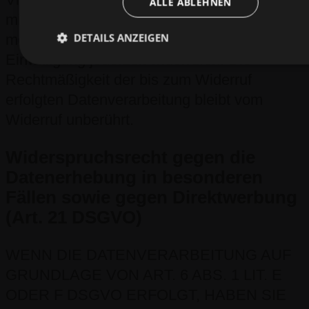
ALLE ABLEHNEN
mit Ihrer ausdrücklichen Einwilligung
DETAILS ANZEIGEN
möglich. Sie können eine bereits erteilte
Einwilligung jederzeit widerrufen. Die
Rechtmäßigkeit der bis zum Widerruf
erfolgten Datenverarbeitung bleibt vom
Widerruf unberührt.
Widerspruchsrecht gegen die
Datenerhebung in besonderen
Fällen sowie gegen Direktwerbung
(Art. 21 DSGVO)
WENN DIE DATENVERARBEITUNG AUF
GRUNDLAGE VON ART. 6 ABS. 1 LIT. E
ODER F DSGVO ERFOLGT, HABEN SIE