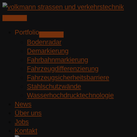
Zum
Inhalt
springen
Portfolio
Bodenradar
Demarkierung
Fahrbahnmarkierung
Fahrzeugdifferenzierung
Fahrzeugsicherheitsbarriere
Stahlschutzwände
Wasserhochdrucktechnologie
News
Über uns
Jobs
Kontakt