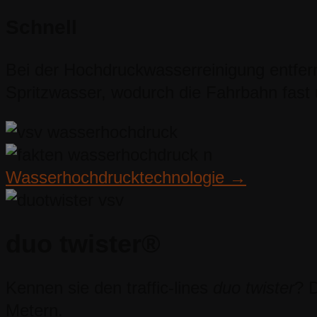
Schnell
Bei der Hochdruckwasserreinigung entfern
Spritzwasser, wodurch die Fahrbahn fast u
Wasserhochdrucktechnologie →
duo twister®
Kennen sie den traffic-lines
duo twister
? D
Metern.