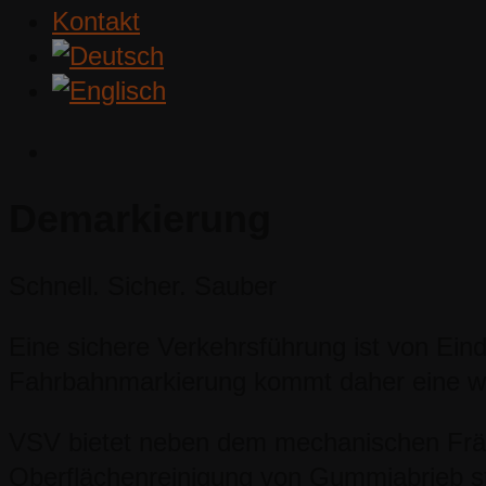
Kontakt
Demarkierung
Schnell. Sicher. Sauber
Eine sichere Verkehrsführung ist von Eind
Fahrbahnmarkierung kommt daher eine wi
VSV bietet neben dem mechanischen Frä
Oberflächenreinigung von Gummiabrieb st