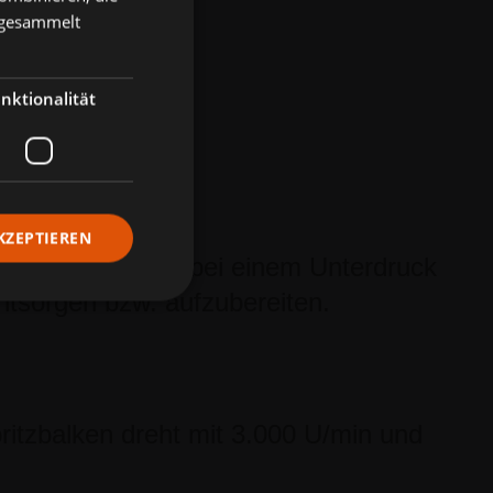
e gesammelt
nktionalität
KZEPTIEREN
e unverzüglich bei einem Unterdruck
ntsorgen bzw. aufzubereiten.
ritzbalken dreht mit 3.000 U/min und