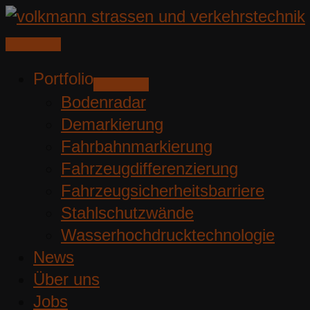
Zum
Inhalt
springen
Portfolio
Bodenradar
Demarkierung
Fahrbahnmarkierung
Fahrzeugdifferenzierung
Fahrzeugsicherheitsbarriere
Stahlschutzwände
Wasserhochdrucktechnologie
News
Über uns
Jobs