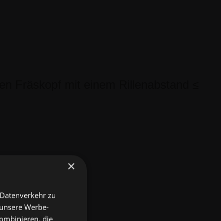
en Fräskopf mit einem Rillenabstand ≤
×
 Datenverkehr zu
 unsere Werbe-
ombinieren, die