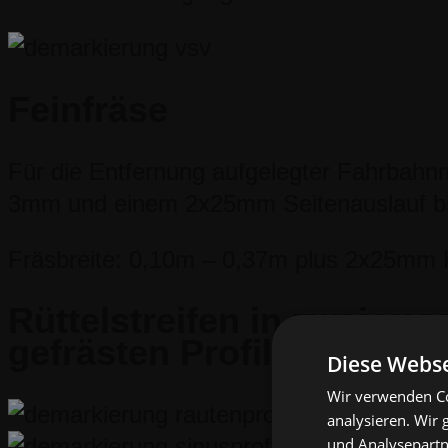
Feinfräse
Für die Entfernung aufgelegter Fahrbahn
3mm und einem 2x25mm Seitenauslauf bi
Fräsbreite: 0,10m – 0,37m plus 2x25mm 
Rüttelstreifen in zwei ve
gefrästen Profilarten
Diese Webse
Wir verwenden Co
analysieren. Wir
und Analysepartn