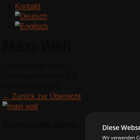
Kontakt
Maxi-Wall
Systembreite (cm)
70
Wirkungsbereiche:
W8
Aufhaltestufen:
H2
← Zurück zur Übersicht
Technische Daten
Diese Webse
Wir verwenden Co