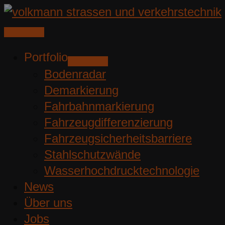
Zum
Inhalt
springen
Portfolio
Bodenradar
Demarkierung
Fahrbahnmarkierung
Fahrzeugdifferenzierung
Fahrzeugsicherheitsbarriere
Stahlschutzwände
Wasserhochdrucktechnologie
News
Über uns
Jobs