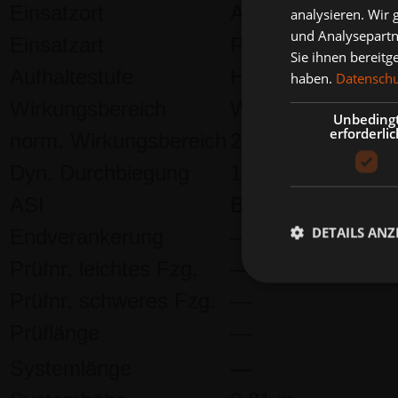
Einsatzort
Asphalt
analysieren. Wir
und Analysepartn
Einsatzart
Permanent
Sie ihnen bereitg
Aufhaltestufe
H2
haben.
Datenschut
Wirkungsbereich
W8
Unbeding
erforderlic
norm. Wirkungsbereich
2.6 m
Dyn. Durchbiegung
1.90 m
ASI
B
DETAILS ANZ
Endverankerung
—
Prüfnr. leichtes Fzg.
—
Prüfnr. schweres Fzg.
—
Prüflänge
—
Systemlänge
—