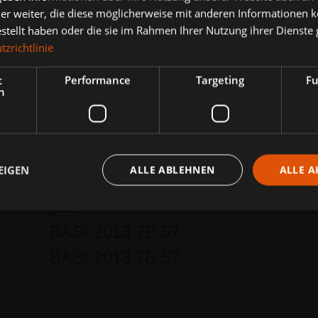
er weiter, die diese möglicherweise mit anderen Informationen k
halt, structure, median crossing
estellt haben oder die sie im Rahmen Ihrer Nutzung ihrer Dienst
zrichtlinie
T3
t
Performance
Targeting
Fu
h
W4
1.2 m
1.01 m
EIGEN
ALLE ABLEHNEN
ALLE A
A
yes
BASt 2013 7E 57
BASt 2013 7E 57