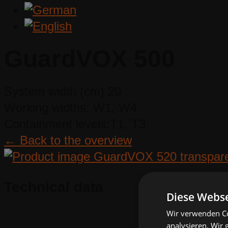
GuardVOX 500
System width (cm)
20
Working widths:
W1, W4
Containment levels:
T1, T3
← Back to the overview
Technical data
Diese Webse
Wir verwenden Co
analysieren. Wir